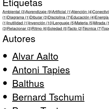
Etiquetas
Ambiental (3)
Aprendizaje (9)
Artificial (1)
Atención (4)
Conectivi
(1)
Diagrama (1)
Dibujar (3)
Disciplina (7)
Educación (4)
Energía 
(1)
Inutilidad (1)
Invención (10)
Lenguaje (5)
Materia (5)
Mirada (
(3)
Relacionar (3)
Ritmo (6)
Soledad (5)
Tacto (2)
Técnica (7)
Topo
Autores
Alvar Aalto
Antoni Tapies
Balthus
Bernard Tschumi