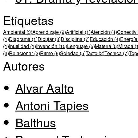
Etiquetas
Ambiental (3)
Aprendizaje (9)
Artificial (1)
Atención (4)
Conectivi
(1)
Diagrama (1)
Dibujar (3)
Disciplina (7)
Educación (4)
Energía 
(1)
Inutilidad (1)
Invención (10)
Lenguaje (5)
Materia (5)
Mirada (
(3)
Relacionar (3)
Ritmo (6)
Soledad (5)
Tacto (2)
Técnica (7)
Topo
Autores
Alvar Aalto
Antoni Tapies
Balthus