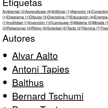
Etiquetas
Ambiental (3)
Aprendizaje (9)
Artificial (1)
Atención (4)
Conectivi
(1)
Diagrama (1)
Dibujar (3)
Disciplina (7)
Educación (4)
Energía 
(1)
Inutilidad (1)
Invención (10)
Lenguaje (5)
Materia (5)
Mirada (
(3)
Relacionar (3)
Ritmo (6)
Soledad (5)
Tacto (2)
Técnica (7)
Topo
Autores
Alvar Aalto
Antoni Tapies
Balthus
Bernard Tschumi