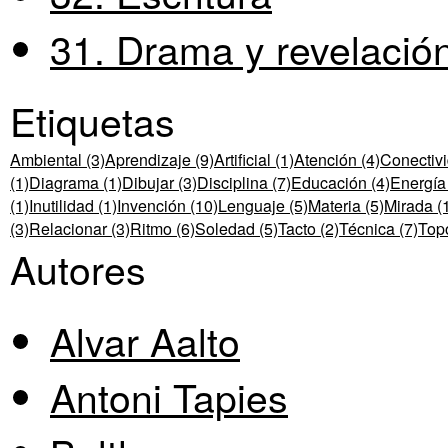
31. Drama y revelació
Etiquetas
Ambiental (3)
Aprendizaje (9)
Artificial (1)
Atención (4)
Conectivi
(1)
Diagrama (1)
Dibujar (3)
Disciplina (7)
Educación (4)
Energía 
(1)
Inutilidad (1)
Invención (10)
Lenguaje (5)
Materia (5)
Mirada (
(3)
Relacionar (3)
Ritmo (6)
Soledad (5)
Tacto (2)
Técnica (7)
Topo
Autores
Alvar Aalto
Antoni Tapies