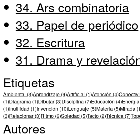
34. Ars combinatoria
33. Papel de periódico
32. Escritura
31. Drama y revelació
Etiquetas
Ambiental (3)
Aprendizaje (9)
Artificial (1)
Atención (4)
Conectivi
(1)
Diagrama (1)
Dibujar (3)
Disciplina (7)
Educación (4)
Energía 
(1)
Inutilidad (1)
Invención (10)
Lenguaje (5)
Materia (5)
Mirada (
(3)
Relacionar (3)
Ritmo (6)
Soledad (5)
Tacto (2)
Técnica (7)
Topo
Autores